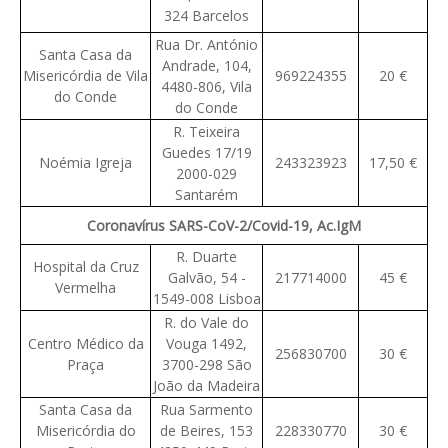
324 Barcelos
Rua Dr. António
Santa Casa da
Andrade, 104,
Misericórdia de Vila
969224355
20 €
4480-806, Vila
do Conde
do Conde
R. Teixeira
Guedes 17/19
Noémia Igreja
243323923
17,50 €
2000-029
Santarém
Coronavírus SARS-CoV-2/Covid-19, Ac.IgM
R. Duarte
Hospital da Cruz
Galvão, 54 -
217714000
45 €
Vermelha
1549-008 Lisboa
R. do Vale do
Centro Médico da
Vouga 1492,
256830700
30 €
Praça
3700-298 São
João da Madeira
Santa Casa da
Rua Sarmento
Misericórdia do
de Beires, 153
228330770
30 €