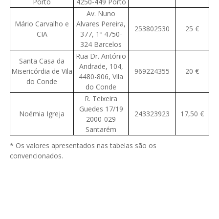
Porto
4250-449 Porto
Av. Nuno
Mário Carvalho e
Alvares Pereira,
253802530
25 €
CIA
377, 1º 4750-
324 Barcelos
Rua Dr. António
Santa Casa da
Andrade, 104,
Misericórdia de Vila
969224355
20 €
4480-806, Vila
do Conde
do Conde
R. Teixeira
Guedes 17/19
Noémia Igreja
243323923
17,50 €
2000-029
Santarém
* Os valores apresentados nas tabelas são os
convencionados.