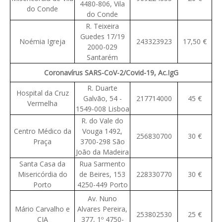
4480-806, Vila
do Conde
do Conde
R. Teixeira
Guedes 17/19
Noémia Igreja
243323923
17,50 €
2000-029
Santarém
Coronavírus SARS-CoV-2/Covid-19, Ac.IgG
R. Duarte
Hospital da Cruz
Galvão, 54 -
217714000
45 €
Vermelha
1549-008 Lisboa
R. do Vale do
Centro Médico da
Vouga 1492,
256830700
30 €
Praça
3700-298 São
João da Madeira
Santa Casa da
Rua Sarmento
Misericórdia do
de Beires, 153
228330770
30 €
Porto
4250-449 Porto
Av. Nuno
Mário Carvalho e
Alvares Pereira,
253802530
25 €
CIA
377, 1º 4750-