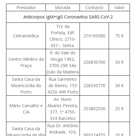
Prestador
Morada
Contacto
Valor
Anticorpos IgM+IgG Coronavírus SARS-CoV-2
Trv. da
Portela, Edf.
Cintramédica
219100080
75 €
Clínico, 2710-
437 – Sintra
R. do Vale do
Centro Médico da
Vouga 1492,
256830700
50 €
Praça
3700-298 São
João da Madeira
Santa Casa da
Rua Sarmento
Misericórdia do
de Beires, 153
228330770
30 €
Porto
4250-449 Porto
Av. Nuno
Mário Carvalho e
Alvares Pereira,
253802530
25 €
CIA
377, 1º 4750-
324 Barcelos
Rua Dr. António
Santa Casa da
Andrade, 104,
Misericórdia de Vila
969224355
20 €