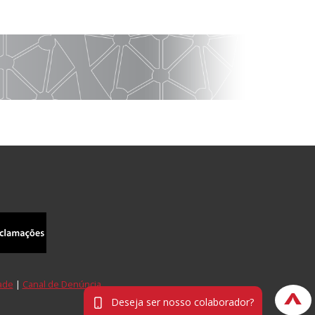
dade
|
Canal de Denúncia
^
Deseja ser nosso colaborador?